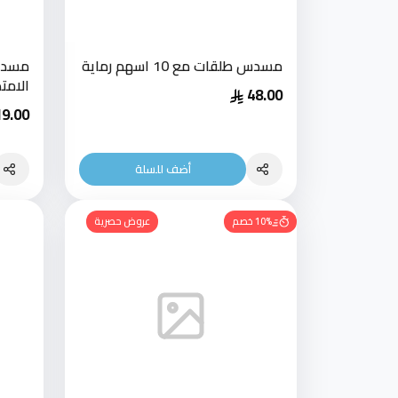
مسدس طلقات مع 10 اسهم رماية
مسدس
الامت
48.00
19.00
أضف للسلة
10% خصم
عروض حصرية