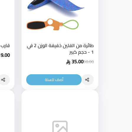
طائرة من الفلين خفيفة الوزن 2 في
قارب 
1 - حجم كبير
19.00
35.00
50.00
أضف للسلة