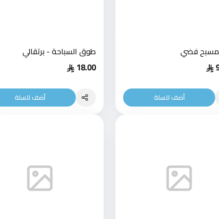
 مسبح فضي
طوق السباحة - برتقالي
18.00
أضف للسلة
أضف للسلة