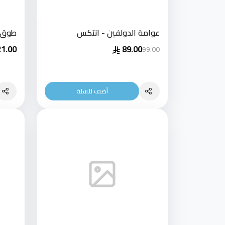
عوامة الدولفين - انتكس
طوق ا
21.00
89.00
99.00
أضف للسلة