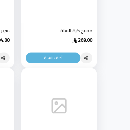
مسبح كرة السلة
سرير
94.00
269.00
أضف للسلة