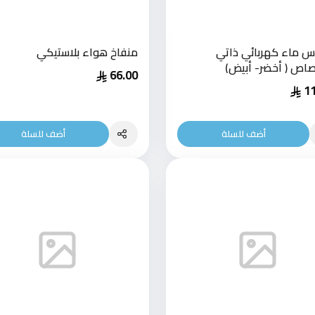
 ماء كهربائي ذاتي
منفاخ هواء بلاستيكي
صاص ( أخضر- أبيض)
66.00
1
أضف للسلة
أضف للسلة