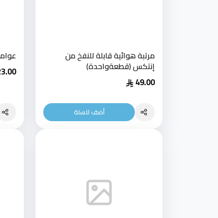
مرتبة هوائية قابلة للنفخ من
عوامة
إنتكس (قطعةواحدة)
23.00
49.00
أضف للسلة