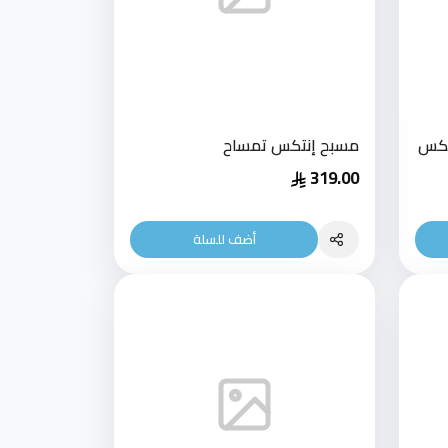
تكس
مسبح إنتكس تمساح
319.00
أضف للسلة