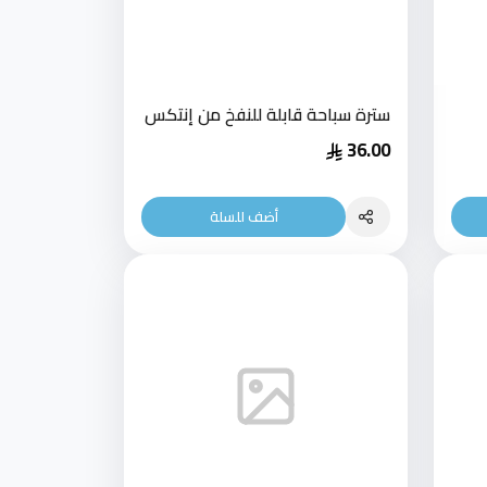
سترة سباحة قابلة للنفخ من إنتكس
36.00
أضف للسلة