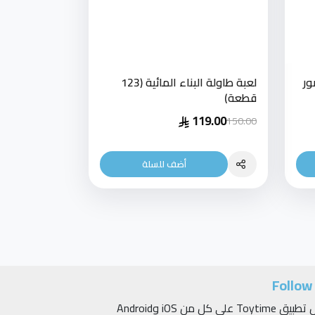
ور
لعبة طاولة البناء المائية (123
قطعة)
119.00
150.00
أضف للسلة
Follow
حمّل تطبيق Toytime على كلٍ من iOS وAndroid