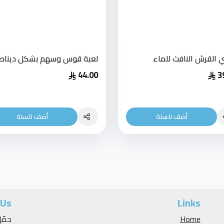
 القرش النافث للماء
لعبة قوس وسهم بشكل ديناص
44.00
3
أضف للسلة
أضف للسلة
 Us
Links
Home