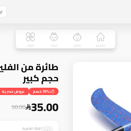
الرئيسية
الأولاد
البنات
الفئات
حجم كبير
30% خصم
عروض حصرية
35.00
50.00
الفئة العمرية