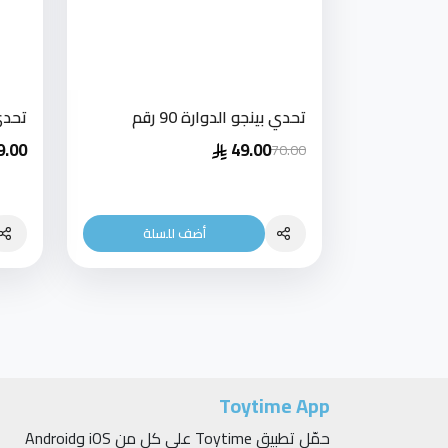
تحدي بينجو الدوارة 90 رقم
تحدي
9.00
49.00
70.00
أضف للسلة
Toytime App
حمّل تطبيق Toytime على كلٍ من iOS وAndroid