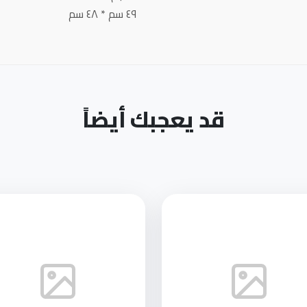
٤٩ سم * ٤٨ سم
قد يعجبك أيضاً