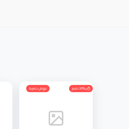
30% خصم
عروض حصرية