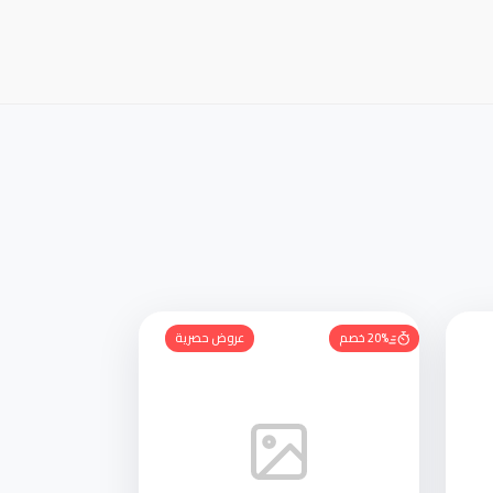
20% خصم
عروض حصرية