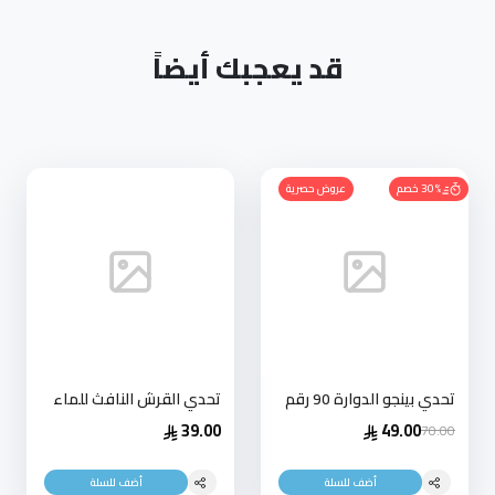
قد يعجبك أيضاً
30% خصم
عروض حصرية
تحدي بينجو الدوارة 90 رقم
تحدي القرش النافث للماء
39.00
49.00
70.00
أضف للسلة
أضف للسلة