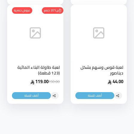
20% خصم
عروض حصرية
لعبة قوس وسهم بشكل
لعبة طاولة البناء المائية
ديناصور
(123 قطعة)
119.00
44.00
150.00
أضف للسلة
أضف للسلة