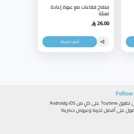
منفاخ فقاعات مع عبوة إعادة
تعبئة
26.00
أضف للسلة
Follow
حمّل تطبيق Toytime على كلٍ من iOS وAndroid
صول على أفضل تجربة وعروض حصرية!