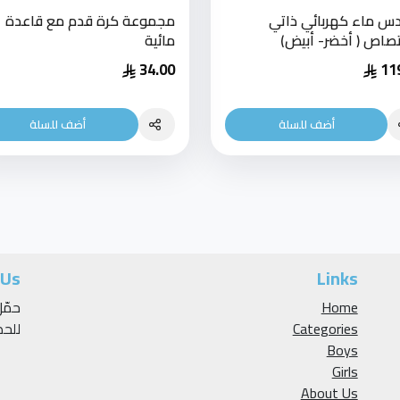
 ماء كهربائي ذاتي
مجموعة كرة قدم مع قاعدة
تصاص ( أخضر- أبيض)
مائية
34.00
11
أضف للسلة
أضف للسلة
 Us
Links
Home
Categories
للح
Boys
Girls
About Us