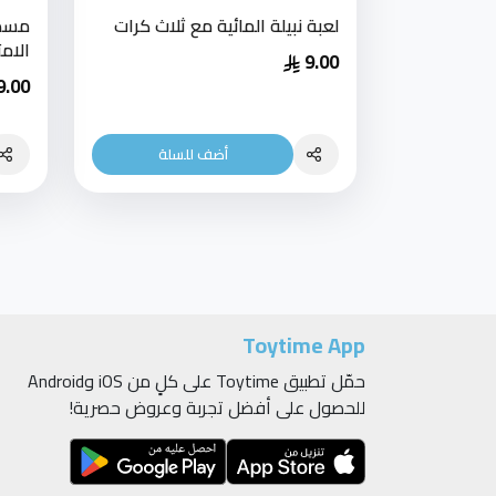
لعبة نبيلة المائية مع ثلاث كرات
مسدس
الام
9.00
9.00
أضف للسلة
Toytime App
حمّل تطبيق Toytime على كلٍ من iOS وAndroid
للحصول على أفضل تجربة وعروض حصرية!