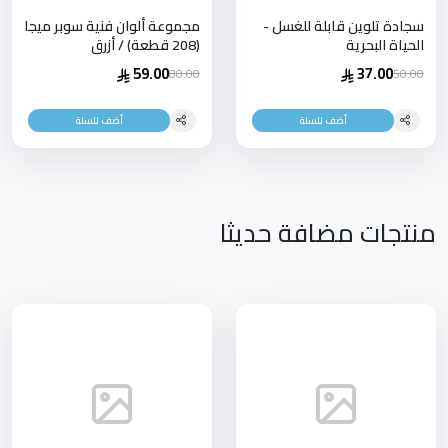
سجادة تلوين قابلة للغسل -
مجموعة ألوان فنية سوبر ميجا
الحياة البحرية
(208 قطعة) / أزرق
59.00
37.00
80.00
50.00
أضف للسلة
أضف للسلة
منتجات مضافة حديثا