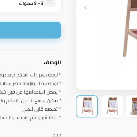
3 – 9 سنوات
ا
الوصف
* لوحة رسم ذات استخدام مزدوج
* لوحة بيضاء ولوحة خضراء طبا
* يمكن استخدامها من قبل ش
* مكان واسع لتخزين الاقلام وا
* تصميم قابل للطي
* الطباشير وقلم التحديد والمس
حجم