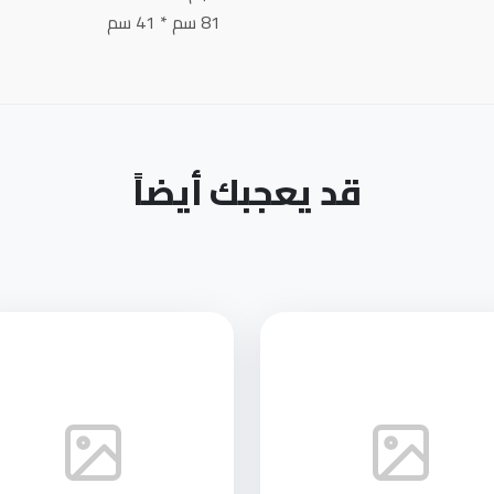
81 سم * 41 سم
قد يعجبك أيضاً