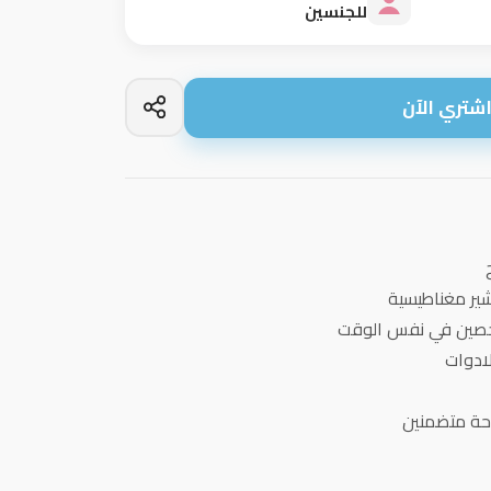
للجنسين
شتري الآن
شير مغناطيسية
خصين في نفس الوقت
لادوات
احة متضمنين