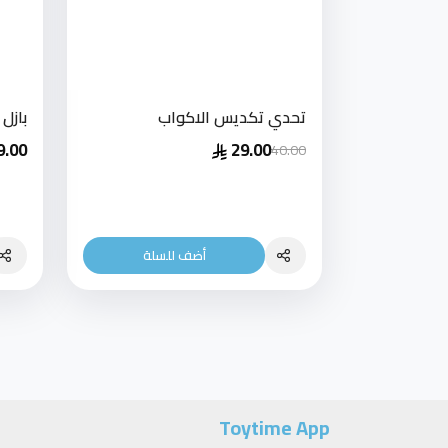
تحدي تكديس الاكواب
بازل
9.00
29.00
40.00
أضف للسلة
Toytime App