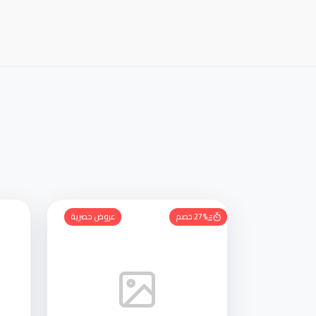
27% خصم
عروض حصرية