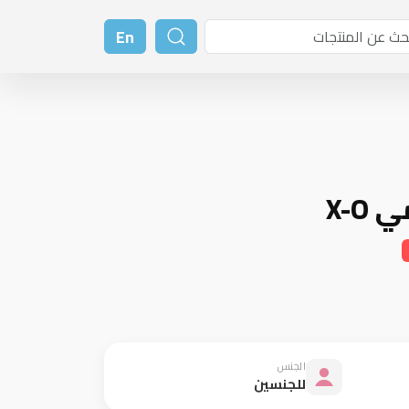
En
X-O
الجنس
للجنسين