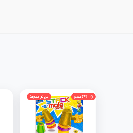
27% خصم
عروض حصرية