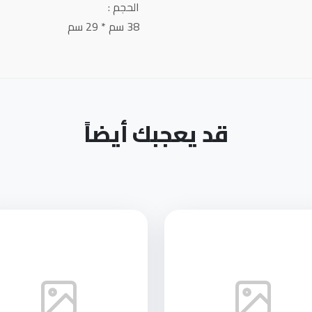
الحجم :
38 سم * 29 سم
قد يعجبك أيضاً