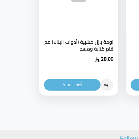
لوحة بازل خشبية (أدوات البناء) مع
قلم كتابة ومسح
28.00
أضف للسلة
Follow