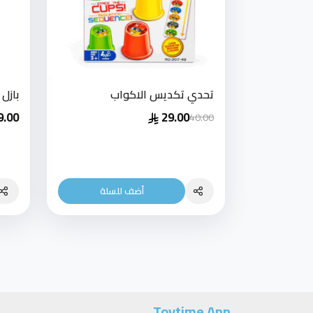
تحدي تكديس الاكواب
بازل
9.00
29.00
40.00
أضف للسلة
Toytime App