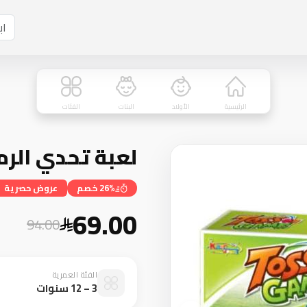
الرئيسية
الأولاد
البنات
الفئات
لعبة تحدي الرمي 
26% خصم
عروض حصرية
69.00
94.00
الفئة العمرية
3 – 12 سنوات