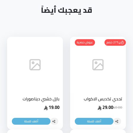
قد يعجبك أيضاً
27% خصم
عروض حصرية
تحدي تكديس الاكواب
بازل خشبي ديناصورات
19.00
29.00
40.00
أضف للسلة
أضف للسلة