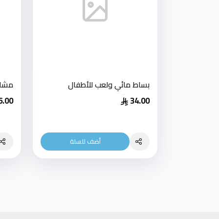
بساط مائي ولعب للأطفال
مشاي
6.00
34.00
أضف للسلة