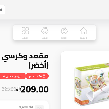
الرئيسية
الأولاد
البنات
الفئات
مقعد وكرسي هز
(أخضر)
7% خصم
عروض حصرية
209.00
225.00
الفئة العمرية