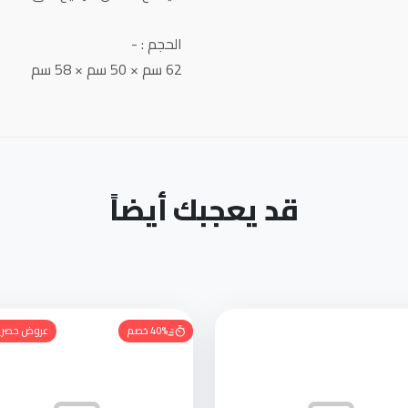
الحجم : -
62 سم × 50 سم × 58 سم
قد يعجبك أيضاً
40% خصم
عروض حصري