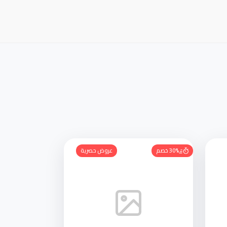
30% خصم
عروض حصرية