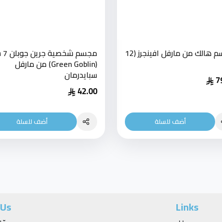
مجسم هالك من مارفل افينجرز (12
مجسم ش
(Green Goblin) من مارفل
سبايدرمان
7
42.00
أضف للسلة
أضف للسلة
 Us
Links