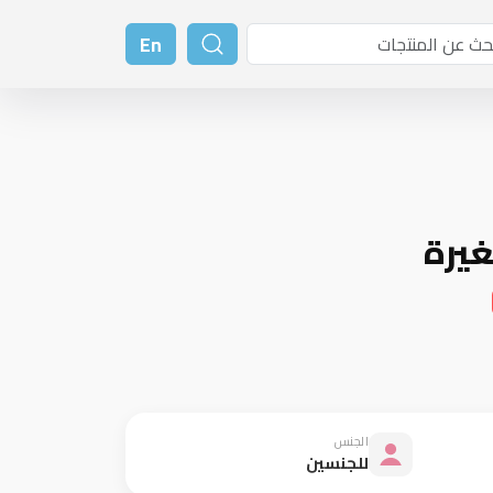
En
غيرة
الجنس
للجنسين