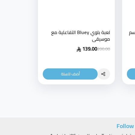
خصية جرين جوبلن 7 سم
لعبة بلوي Bluey التفاعلية مع
موسيقى
139.00
200.00
أضف للسلة
Follow