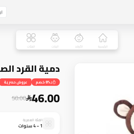
الرئيسية
الأولاد
البنات
الفئات
دمية القرد الص
8% خصم
عروض حصرية
46.00
50.00
الفئة العمرية
1 – 4 سنوات