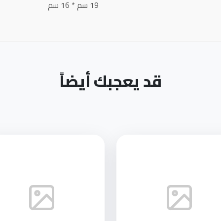
19 سم * 16 سم
قد يعجبك أيضاً