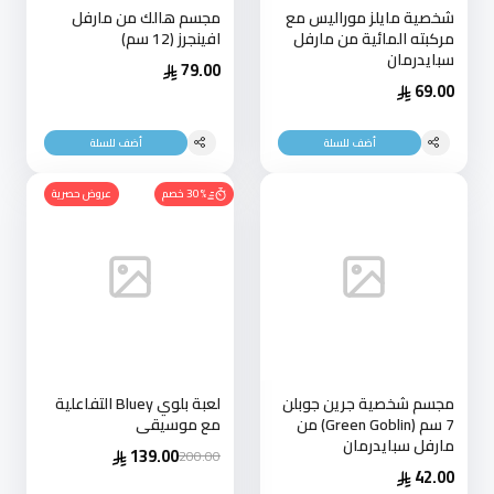
شخصية مايلز موراليس مع
مجسم هالك من مارفل
مركبته المائية من مارفل
افينجرز (12 سم)
سبايدرمان
79.00
69.00
أضف للسلة
أضف للسلة
30% خصم
عروض حصرية
مجسم شخصية جرين جوبلن
لعبة بلوي Bluey التفاعلية
7 سم (Green Goblin) من
مع موسيقى
مارفل سبايدرمان
139.00
200.00
42.00