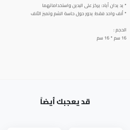
* يد يدان أياد: يركز على اليدين واستخداماتهما
* أنف واحد فقط: يدور حول حاسة الشم وتميز الأنف
الحجم :
16 سم * 16 سم
قد يعجبك أيضاً