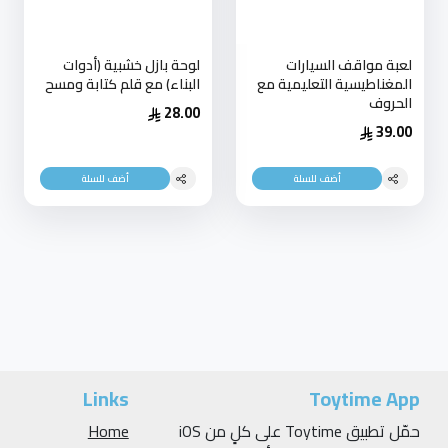
لعبة مواقف السيارات
لوحة بازل خشبية (أدوات
المغناطيسية التعليمية مع
البناء) مع قلم كتابة ومسح
الحروف
28.00
39.00
أضف للسلة
أضف للسلة
Links
Toytime App
حمّل تطبيق Toytime على كلٍ من iOS
Home