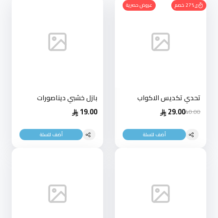
27% خصم
عروض حصرية
تحدي تكديس الاكواب
بازل خشبي ديناصورات
19.00
29.00
40.00
أضف للسلة
أضف للسلة