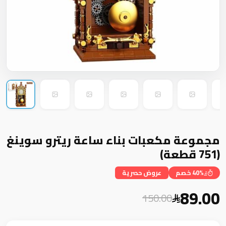
مجموعة مكعبات بناء ساعة ريترو سوينغ
(751 قطعة)
40% خصم
عروض حصرية
89.00
150.00