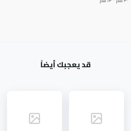
٣٠ سم * ١٣ سم
قد يعجبك أيضاً