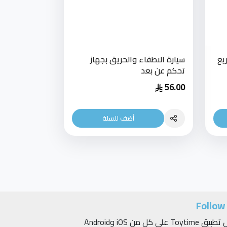
يع
سيارة الاطفاء والحريق بجهاز
تحكم عن بعد
56.00
أضف للسلة
Follow
حمّل تطبيق Toytime على كلٍ من iOS وAndroid