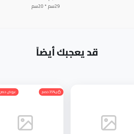
29سم * 20سم
قد يعجبك أيضاً
35% خصم
عروض حصري