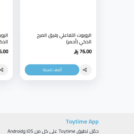
الروبوت التفاعلي رفيق المرح
الرو
الذكي (أحمر)
الذك
6.00
76.00
أضف للسلة
Toytime App
حمّل تطبيق Toytime على كلٍ من iOS وAndroid