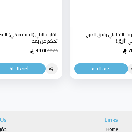
بوت التفاعلي رفيق المرح
القارب الالي (الجيت سكي) السر
ي (أزرق)
تحكم عن بعد
39.00
7
60.00
أضف للسلة
أضف للسلة
 Us
Links
Home