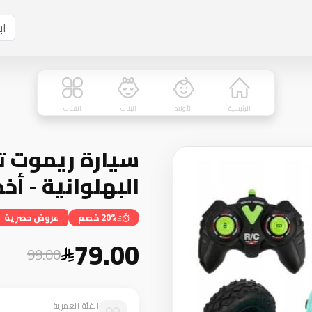
الرئيسية
الأولاد
البنات
الفئات
سيارة ريموت ت
البهلوانية - أخ
20% خصم
عروض حصرية
79.00
99.00
الفئة العمرية