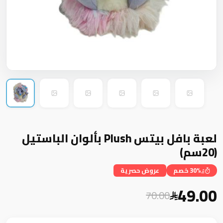
لعبة بافل بيتس Plush بألوان الباستيل
(20سم)
30% خصم
عروض حصرية
49.00
70.00