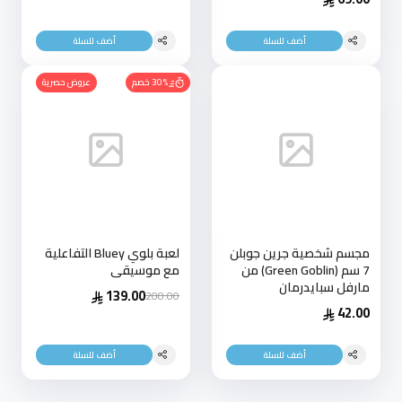
أضف للسلة
أضف للسلة
30% خصم
عروض حصرية
مجسم شخصية جرين جوبلن
لعبة بلوي Bluey التفاعلية
7 سم (Green Goblin) من
مع موسيقى
مارفل سبايدرمان
139.00
200.00
42.00
أضف للسلة
أضف للسلة