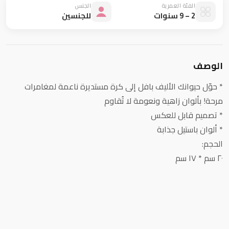
الفئة العمرية
الجنس
2 – 9 سنوات
للجنسين
الوصف
* حوّل حيوانك الأليف بافل إلى كرة مستديرة ناعمة لمغامرات
مرحة! بألوان زاهية ونعومة لا تُقاوم
* تصميم قابل للعكس
* ألوان باستيل جذابة
الحجم:
٢٠ سم * ١٧ سم