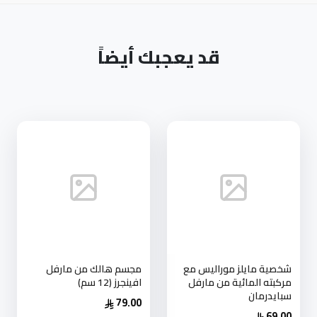
قد يعجبك أيضاً
شخصية مايلز موراليس مع
مجسم هالك من مارفل
مركبته المائية من مارفل
افينجرز (12 سم)
سبايدرمان
79.00
69.00