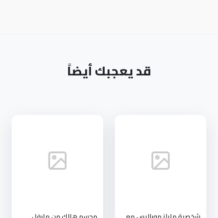
قد يعجبك أيضاً
شخصية مايلز موراليس مع
مجسم هالك من مارفل