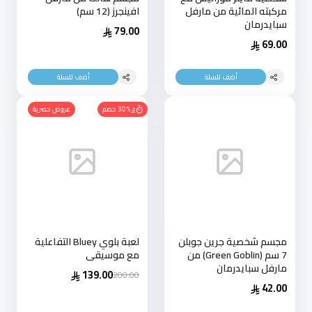
مركبته المائية من مارفل
افينجرز (12 سم)
سبايدرمان
79.00
69.00
أضف للسلة
أضف للسلة
30% خصم
عروض حصرية
مجسم شخصية جرين جوبلن
لعبة بلوي Bluey التفاعلية
7 سم (Green Goblin) من
مع موسيقى
مارفل سبايدرمان
139.00
200.00
42.00