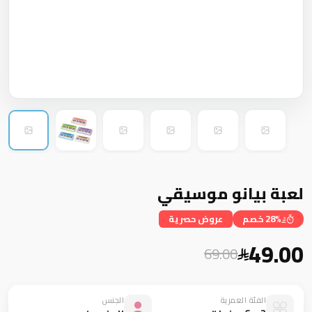
لعبة بيانو موسيقي
28% خصم
عروض حصرية
49.00
69.00
الفئة العمرية
الجنس