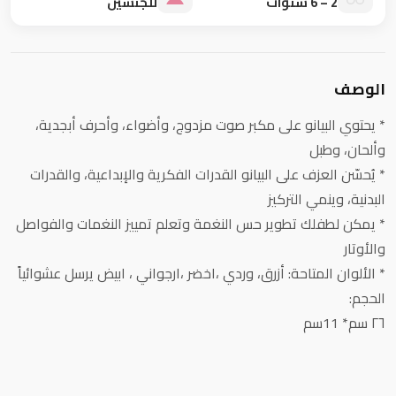
2 – 6 سنوات
للجنسين
الوصف
* يحتوي البيانو على مكبر صوت مزدوج، وأضواء، وأحرف أبجدية،
وألحان، وطبل
* يُحسّن العزف على البيانو القدرات الفكرية والإبداعية، والقدرات
البدنية، وينمي التركيز
* يمكن لطفلك تطوير حس النغمة وتعلم تمييز النغمات والفواصل
والأوتار
* الألوان المتاحة: أزرق، وردي ،اخضر ،ارجواني ، ابيض يرسل عشوائياً
الحجم:
٢٦ سم* 11سم