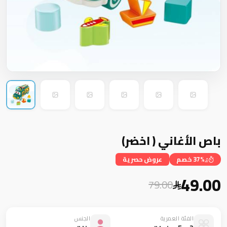
باص الأغاني ( اخضر)
37% خصم
عروض حصرية
49.00
79.00
الفئة العمرية
الجنس