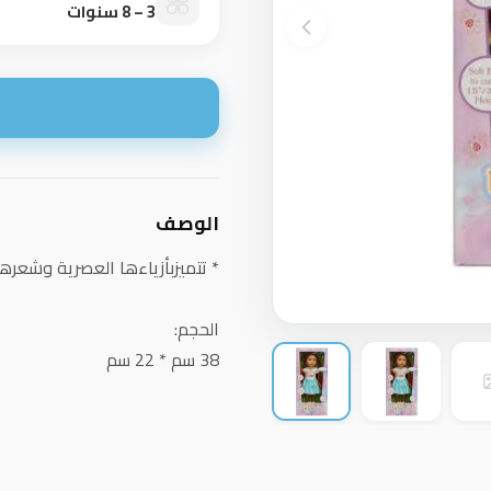
3 – 8 سنوات
ا
الوصف
* تتميزبأزياءها العصرية وشعره
الحجم:
38 سم * 22 سم