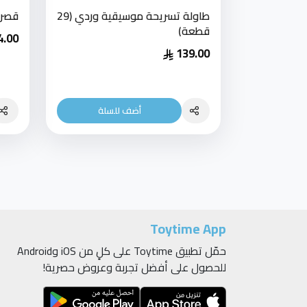
طاولة تسريحة موسيقية وردي (29
قصر 
قطعة)
4.00
139.00
أضف للسلة
Toytime App
حمّل تطبيق Toytime على كلٍ من iOS وAndroid
للحصول على أفضل تجربة وعروض حصرية!