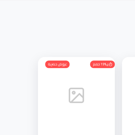
19% خصم
عروض حصرية