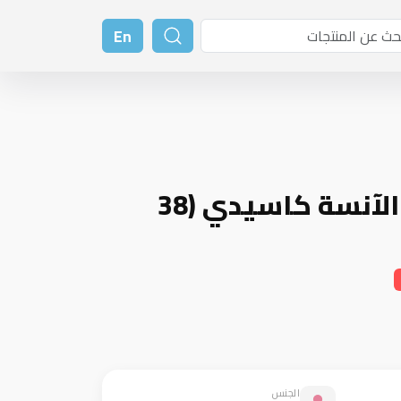
En
دمية / عروسة الآنسة كاسيدي (38
الجنس