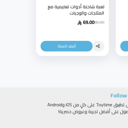
لعبة شاحنة أدوات تعليمية مع
المثلجات والوجبات
69.00
86.00
أضف للسلة
Follow
حمّل تطبيق Toytime على كلٍ من iOS وAndroid
صول على أفضل تجربة وعروض حصرية!