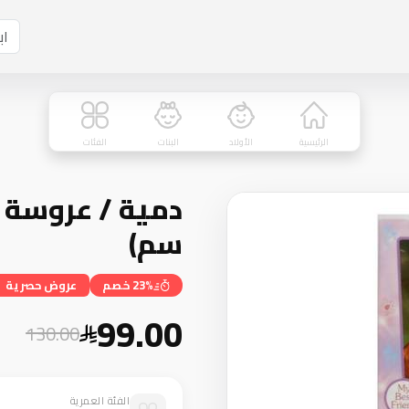
الرئيسية
الأولاد
البنات
الفئات
سم)
23% خصم
عروض حصرية
99.00
130.00
الفئة العمرية