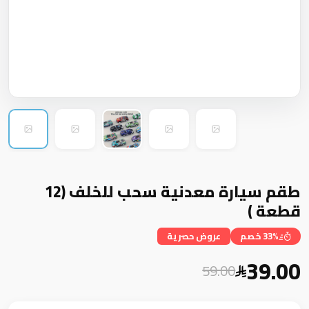
طقم سيارة معدنية سحب للخلف (12
قطعة )
33% خصم
عروض حصرية
39.00
59.00