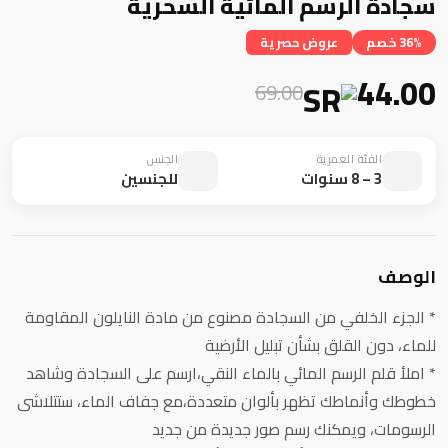
سجادة الرسم المائية السحرية
36% خصم
عروض حصرية
44.00
69.00
الفئة العمرية
الجنس
3 – 8 سنوات
للجنسين
الوصف
* الجزء الخلفي من السجادة مصنوع من مادة النايلون المقاومة
للماء، دون القلق بشأن تبليل الأرضية
* املأ قلم الرسم المائي بالماء النقي،ارسم على السجادة وشاهد
خطوطك وأنماطك تظهر بألوان متعددة،مع جفاف الماء، ستتلاشى
الرسومات، ويمكنك رسم صور جديدة من جديد