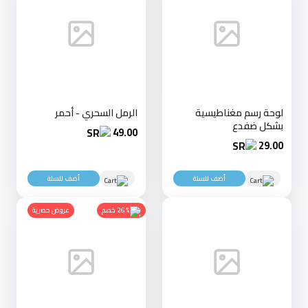
لوحة رسم مغناطيسية
الرمل السحري - أحمر
بشكل ضفدع
49.00
29.00
أضف للسلة
أضف للسلة
26% خصم
عروض حصرية