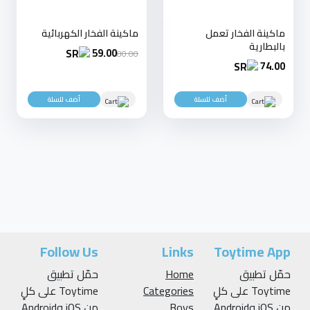
ماكينة الفخار تعمل
ماكينة الفخار الكهربائية
بالبطارية
59.00
80.00
74.00
أضف للسلة
أضف للسلة
Follow Us
Links
Toytime App
حمّل تطبيق
Home
حمّل تطبيق
Toytime على كلٍ
Categories
Toytime على كلٍ
من iOS وAndroid
Boys
من iOS وAndroid