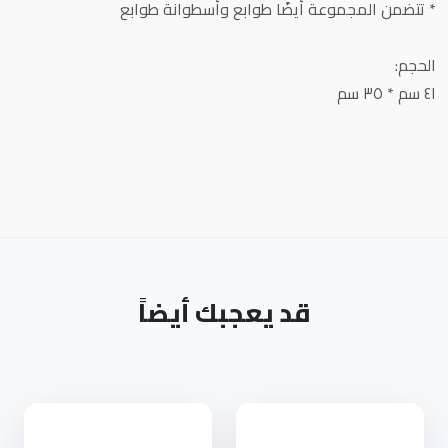
* تتضمن المجموعة أيضًا طوابع وأسطوانة طوابع
الحجم:
٤١ سم * ٣٥ سم
قد يعجبك أيضاً