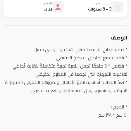
الفئة العمرية
الجنس
3 – 9 سنوات
بنات
الوصف
* صُمّم مطبخ الشيف المنزلي هذا بلون وردي جميل
* يتميز بجميع تفاصيل المطبخ الحقيقي
* يتضمن ٥٣ ملحقًا تجعل اللعبة تجربةً متكاملةً للغاية. تُحاكي
تفاصيله الأجهزة التي تجدها في المطبخ الحقيقي
* تُعدّ المطابخ أساسية لنموّ الأطفال وتطورهم المعرفي (المهارات
الحركية، والتنسيق، وحل المشكلات، والتعرف البصري)
* الحجم :
٥٠ سم * ٣٨ سم