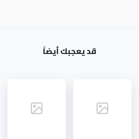
قد يعجبك أيضاً