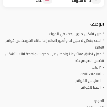
3 – 6 سنوات
بنات
الوصف
* طين تشكيل ملون يجف في الهواء
* انحت بشكل لا مثيل له وأظهر للعالم إبداعاتك الفريدة من خواتم
الزهور
* حمل تطبيق Hey Clay واحصل على خطوات واضحة لبناء الأشكال
تتضمن المجموعة:
- ٣ علب
- تعليمات للنحت
- ١ مقياس للخواتم
- ١ عصا للخواتم
الحجم: