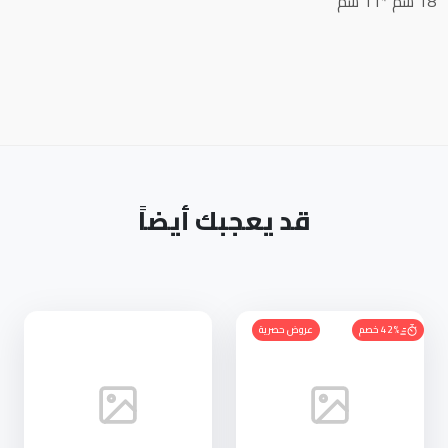
18 سم *11 سم
قد يعجبك أيضاً
42% خصم
عروض حصرية