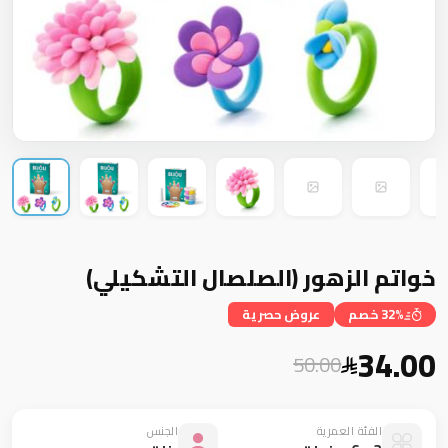
خواتم الزهور (الصلصال التشكيلي)
32% خصم
عروض حصرية
34.00
50.00
الفئة العمرية
الجنس