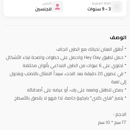
الفئة العمرية
الجنس
3 – 9 سنوات
للجنسين
الوصف
* أطلق العنان لخيالك مع الطين الجاف
* حمل تطبيق Hey Clay واحصل على خطوات واضحة لبناء الأشكال
* تحتوي على 6 عبوات من الطين الابداعي بألوان مختلفة
* في غضون 20 دقيقة بعد النحت، سيبدأ التمثال بالتصلب ويتحول
إلى لعبة
* يمكن للطفل وضعه على رف، أو عرضه على أصدقائه
* يتميز "هاي كلاي" بتركيبةٍ خاصة، لذا فهو لا يلتصق بالأسطح
الحجم :
٢٢ سم * ١٥ سم