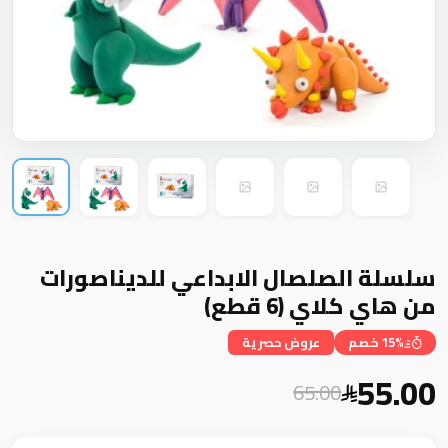
سلسلة الصلصال الابداعي للديناصورات
من هاي كلاي (6 قطع)
15% خصم
عروض حصرية
55.00
65.00