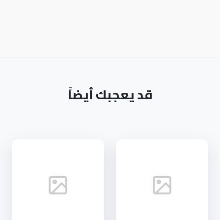
قد يعجبك أيضاً