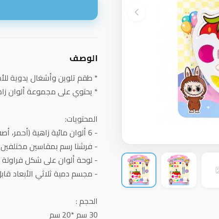
ا
الوصف
* طقم تلوين وأشغال يدوية للأ
* يحتوي على مجموعة ألوان زا
المحتويات:
- 6 ألوان مائية زاهية (أحمر، أصفر، أزرق، وردي، برتقالي).
- فرشتا رسم بمقاسين مختلفين
- لوحة ألوان على شكل فراولة
- مجسم دمية ثلاثي الأبعاد قابل
الحجم :
30 سم *20 سم