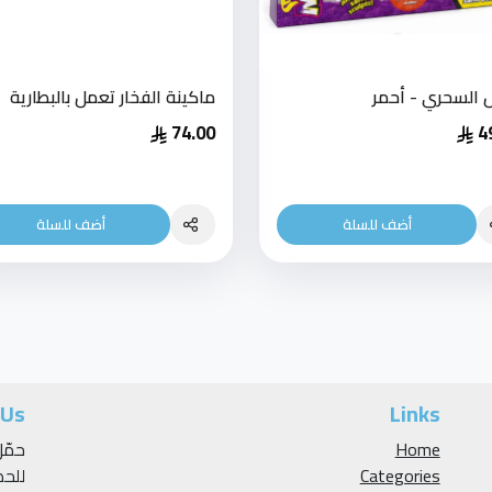
ل السحري - أحمر
ماكينة الفخار تعمل بالبطارية
74.00
4
أضف للسلة
أضف للسلة
 Us
Links
Home
Categories
للح