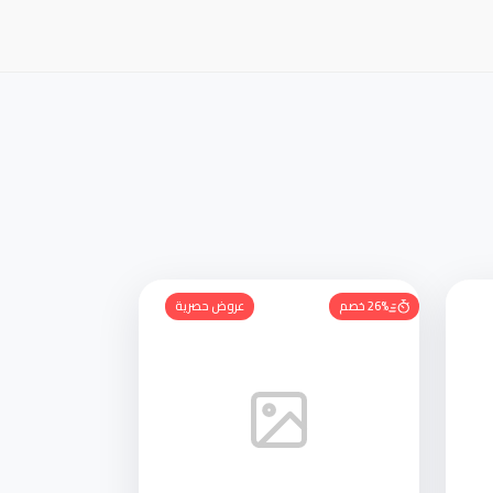
26% خصم
عروض حصرية