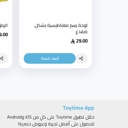
لوحة رسم مغناطيسية بشكل
الرم
ضفدع
9.00
29.00
أضف للسلة
Toytime App
حمّل تطبيق Toytime على كلٍ من iOS وAndroid
للحصول على أفضل تجربة وعروض حصرية!