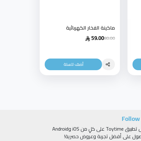
ماكينة الفخار الكهربائية
59.00
80.00
أضف للسلة
Follow
حمّل تطبيق Toytime على كلٍ من iOS وAndroid
صول على أفضل تجربة وعروض حصرية!