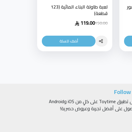
ور
لعبة طاولة البناء المائية (123
قطعة)
119.00
150.00
أضف للسلة
Follow
حمّل تطبيق Toytime على كلٍ من iOS وAndroid
صول على أفضل تجربة وعروض حصرية!