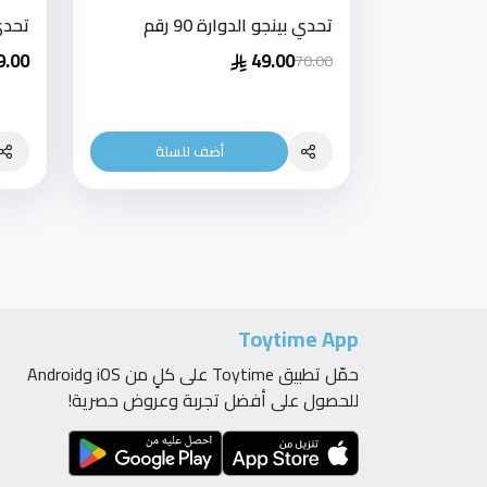
تحدي بينجو الدوارة 90 رقم
تحدي
9.00
49.00
70.00
أضف للسلة
Toytime App
حمّل تطبيق Toytime على كلٍ من iOS وAndroid
للحصول على أفضل تجربة وعروض حصرية!