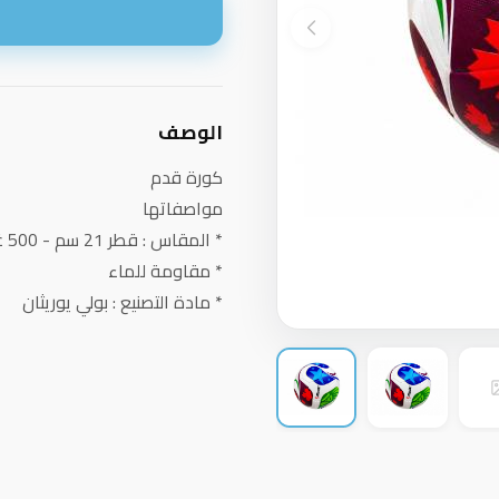
ا
الوصف
كورة قدم
مواصفاتها
* المقاس : قطر 21 سم - 500 غرامات
* مقاومة للماء
* مادة التصنيع : بولي يوريثان