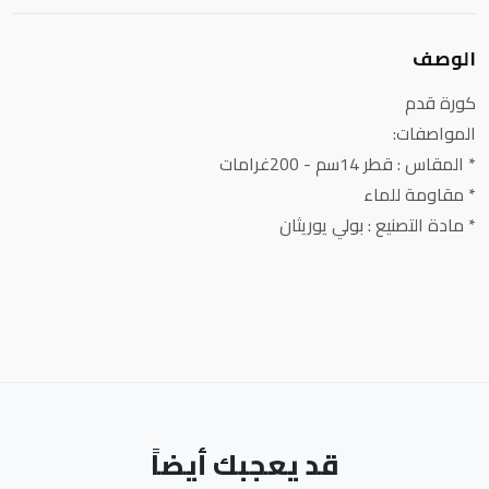
الوصف
كورة قدم
المواصفات:
* المقاس : قطر 14سم - 200غرامات
* مقاومة للماء
* مادة التصنيع : بولي يوريثان
قد يعجبك أيضاً