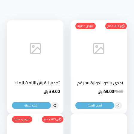
30% خصم
عروض حصرية
تحدي بينجو الدوارة 90 رقم
تحدي القرش النافث للماء
39.00
49.00
70.00
أضف للسلة
أضف للسلة
20% خصم
عروض حصرية