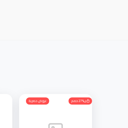
27% خصم
عروض حصرية