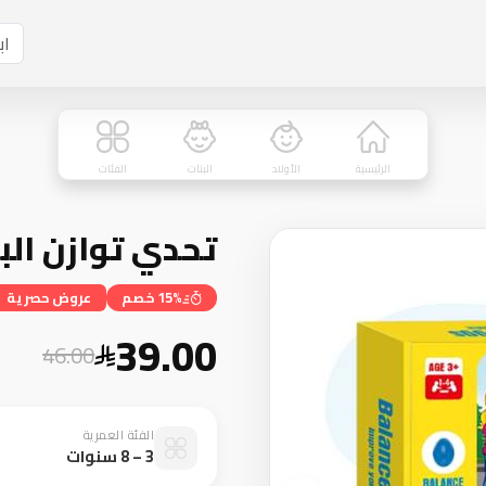
الرئيسية
الأولاد
البنات
الفئات
تحدي توازن ال
15% خصم
عروض حصرية
39.00
46.00
الفئة العمرية
3 – 8 سنوات