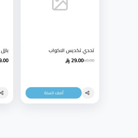
تحدي تكديس الاكواب
بازل
9.00
29.00
40.00
أضف للسلة