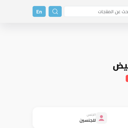
En
بيض
الجنس
للجنسين