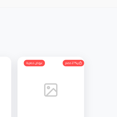
27% خصم
عروض حصرية