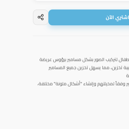
شتري الآن
لأطفال لتركيب الصور بشكل مسامير برؤوس عريضة
بة تخزين، مما يسهل تخزين جميع المسامير
ة
ير وفقاً لمخيلتهم وإنشاء "أشكال ملونة" مختلفة،