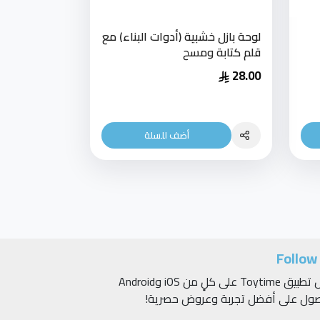
لوحة بازل خشبية (أدوات البناء) مع
قلم كتابة ومسح
28.00
أضف للسلة
Follow
حمّل تطبيق Toytime على كلٍ من iOS وAndroid
صول على أفضل تجربة وعروض حصرية!