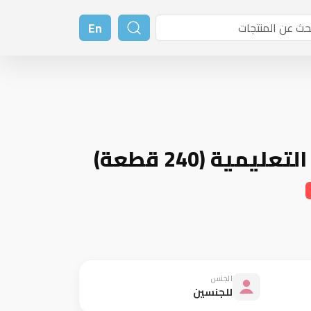
En
يمية (240 قطعة)
الجنس
للجنسين