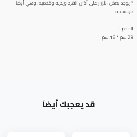
* يوجد بعض الأزرار على آذان القرد ويديه وقدميه، وهي أيضًا
موسيقية
الحجم :
29 سم * 18 سم
قد يعجبك أيضاً