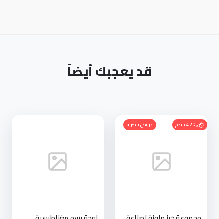
قد يعجبك أيضاً
42% خصم
عروض حصرية
مجموعة خرز ملونة لصناعة
لوحة رسم مغناطيسية