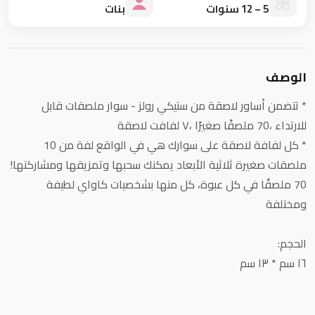
5 – 12 سنوات
بنات
الوصف
* تتضمن أساور لاصقة من ستيكي رولز - سوار ملصقات قابل
للارتداء ،70 ملصقًا صغيرًا ،٧ لفافت لاصقة
* كل لفافة لاصقة على سوارك هي في الواقع لفة من 10
ملصقات صغيرة ثلاثية الأبعاد يمكنك سحبها وتمزيقها ومشاركتها!
70 ملصقًا في كل عبوة، كل منها بشخصيات كاواي لطيفة
ومختلفة
الحجم:
١٦ سم * ١٣ سم