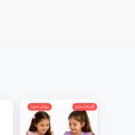
42% خصم
عروض حصرية