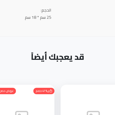
الحجم:
25 سم * 18 سم
قد يعجبك أيضاً
41% خصم
عروض حصري