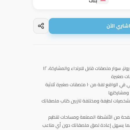
بنات
شتري الآن
* تتضمن كتاب ملصقات ستيكي رولز، سوار ملصقات قابل للارتداء والمشاركة، ١٢
* كل لفة لاصقة على سوارك هي في الواقع لفة من ١٠ ملصقات صغيرة ثلاثية
 ومشاركتها
ها بشخصيات لطيفة ومختلفة لتزيين كتاب ملصقاتك
تي كتاب الملصقات مع ٥٠ صفحة من الأنشطة الممتعة ومساحات لتنظيم
ا يسهل إعادة لصق ملصقاتك دون أي متاعب