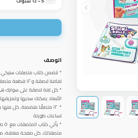
5 – 12 سنوات
ا
الوصف
لفافة لاصقة و١٢٠ قطعة ملصقات صغيرة
الأبعاد يمكنك سحبها وتمزيقها
* ١٢٠ ملصقًا متضمنة، كل من
لساعات طويلة
* يأ
ملصقاتك. كل صفحة مغلفة، مم