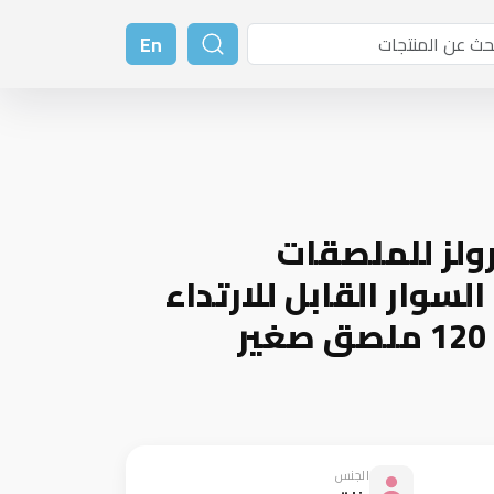
En
لز للملصقات
سوار القابل للارتداء
الجنس