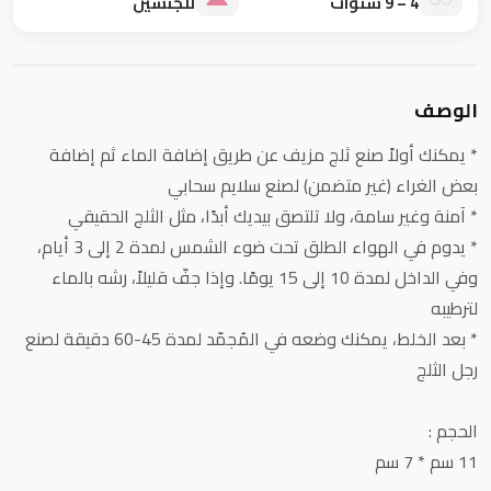
4 – 9 سنوات
للجنسين
الوصف
* يمكنك أولاً صنع ثلج مزيف عن طريق إضافة الماء ثم إضافة
بعض الغراء (غير متضمن) لصنع سلايم سحابي
* آمنة وغير سامة، ولا تلتصق بيديك أبدًا، مثل الثلج الحقيقي
* يدوم في الهواء الطلق تحت ضوء الشمس لمدة 2 إلى 3 أيام،
وفي الداخل لمدة 10 إلى 15 يومًا. وإذا جفّ قليلاً، رشه بالماء
لترطيبه
* بعد الخلط، يمكنك وضعه في المُجمّد لمدة 45-60 دقيقة لصنع
رجل الثلج
الحجم :
11 سم * 7 سم