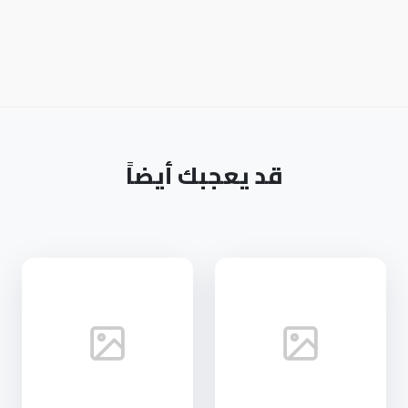
قد يعجبك أيضاً