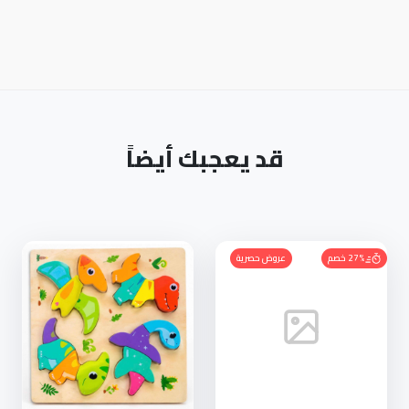
قد يعجبك أيضاً
27% خصم
عروض حصرية