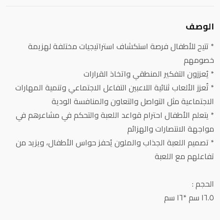
الوصف
* تتيح للأطفال فرصة استكشاف استراتيجيات مختلفة لهزيمة
خصومهم
* يُعززون التفكير المنطقي واتخاذ القرارات
* تُعزز الألعاب ثنائية اللاعبين التفاعل الاجتماعي وتنمية المهارات
الاجتماعية مثل التواصل والتعاون والمنافسة الودية
* يتعلم الأطفال احترام قواعد اللعبة والتحكم في مشاعرهم في
مواجهة الانتصارات والهزائم
* تصميم اللعبة الجذاب والملون يُحفز حواس الأطفال، ويزيد من
تفاعلهم مع اللعبة
الحجم :
١٦.٥ سم *١٦ سم