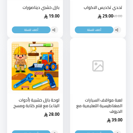
تحدي تكديس الاكواب
بازل خشبي ديناصورات
19.00
29.00
40.00
أضف للسلة
أضف للسلة
لعبة مواقف السيارات
لوحة بازل خشبية (أدوات
المغناطيسية التعليمية مع
البناء) مع قلم كتابة ومسح
الحروف
28.00
39.00