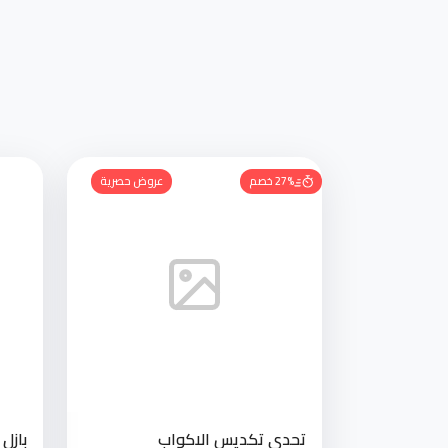
27% خصم
عروض حصرية
تحدي تكديس الاكواب
بازل