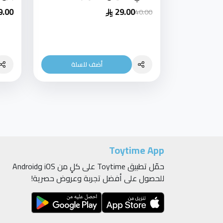
9.00
29.00
40.00
أضف للسلة
Toytime App
حمّل تطبيق Toytime على كلٍ من iOS وAndroid
للحصول على أفضل تجربة وعروض حصرية!