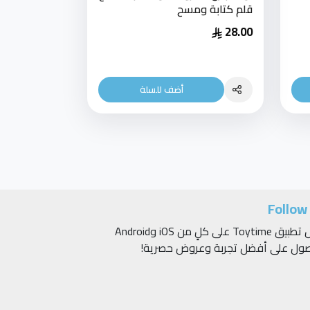
قلم كتابة ومسح
28.00
أضف للسلة
Follow
حمّل تطبيق Toytime على كلٍ من iOS وAndroid
صول على أفضل تجربة وعروض حصرية!