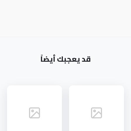
قد يعجبك أيضاً