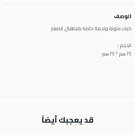
الوصف
كرات ملونة ونجمة خاصة بالاطفال الصغار
الحجم :
٢٤ سم * ٢٤ سم
قد يعجبك أيضاً