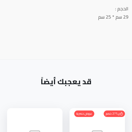
الحجم :
29 سم * 25 سم
قد يعجبك أيضاً
27% خصم
عروض حصرية