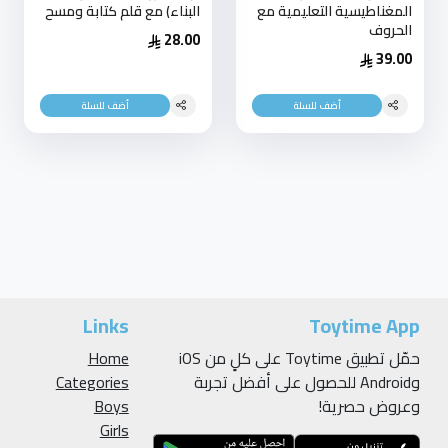
المغناطيسية التعليمية مع
البناء) مع قلم كتابة ومسح
الحروف
28.00
39.00
أضف للسلة
أضف للسلة
Links
Toytime App
حمّل تطبيق Toytime على كلٍ من iOS
Home
وAndroid للحصول على أفضل تجربة
Categories
وعروض حصرية!
Boys
Girls