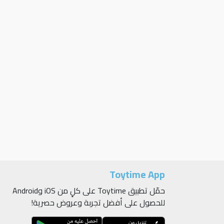
Toytime App
حمّل تطبيق Toytime على كلٍ من iOS وAndroid
للحصول على أفضل تجربة وعروض حصرية!