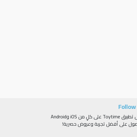
Follow
حمّل تطبيق Toytime على كلٍ من iOS وAndroid
صول على أفضل تجربة وعروض حصرية!