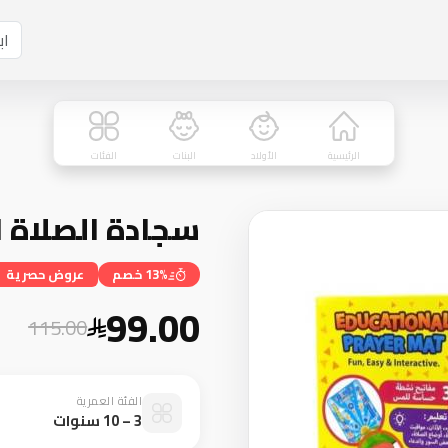
الرئيسية
الأولاد
البنات
الفئات
سجادة الصلاة ا
13% خصم
عروض حصرية
99.00
115.00
الفئة العمرية
3 – 10 سنوات