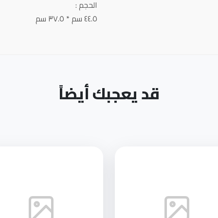
الحجم :
٤٤.٥ سم * ٣٧.٥ سم
قد يعجبك أيضاً