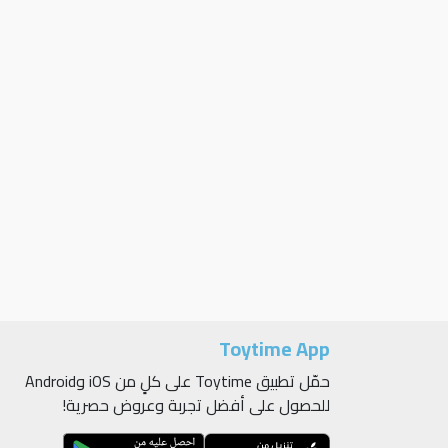
Toytime App
حمّل تطبيق Toytime على كلٍ من iOS وAndroid
للحصول على أفضل تجربة وعروض حصرية!