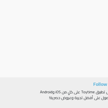
Follow
حمّل تطبيق Toytime على كلٍ من iOS وAndroid
صول على أفضل تجربة وعروض حصرية!